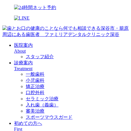
医院案内
About
スタッフ紹介
診療案内
Treatment
一般歯科
小児歯科
矯正治療
口腔外科
セラミック治療
入れ歯（義歯）
審美治療
スポーツマウスガード
初めての方へ
First