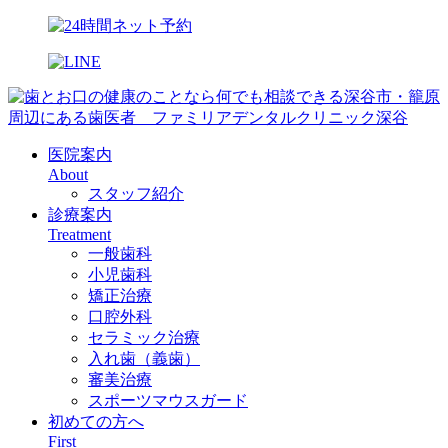
医院案内
About
スタッフ紹介
診療案内
Treatment
一般歯科
小児歯科
矯正治療
口腔外科
セラミック治療
入れ歯（義歯）
審美治療
スポーツマウスガード
初めての方へ
First