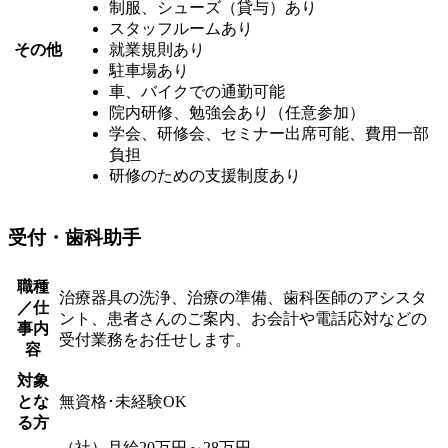
制服、シューズ（貸与）あり
スタッフルームあり
その他
就業規則あり
駐車場あり
車、バイクでの通勤可能
院内研修、勉強会あり（任意参加）
学会、研修会、セミナー出席可能、費用一部
負担
研修のための支援制度あり
受付・歯科助手
職種
治療器具の洗浄、治療の準備、歯科医師のアシスタ
／仕
ント、患者さんのご案内、お会計や電話応対などの
事内
受付業務をお任せします。
容
対象
とな
無資格･未経験OK
る方
（社）月給20万円～28万円