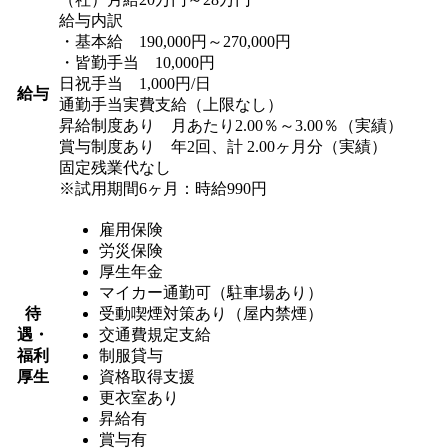
給与内訳
・基本給 190,000円～270,000円
・皆勤手当 10,000円
日祝手当 1,000円/日
給与
通勤手当実費支給（上限なし）
昇給制度あり 月あたり2.00％～3.00％（実績）
賞与制度あり 年2回、計 2.00ヶ月分（実績）
固定残業代なし
※試用期間6ヶ月：時給990円
雇用保険
労災保険
厚生年金
マイカー通勤可（駐車場あり）
待
受動喫煙対策あり（屋内禁煙）
遇・
交通費規定支給
福利
制服貸与
厚生
資格取得支援
更衣室あり
昇給有
賞与有