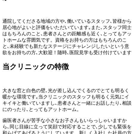
通院してくださる地域の方や､働いているスタッフ､皆様から
居心地がよいと評価をいただいています｡また､スタッフ同士
はもちろんのこと､患者さんとの距離感も近く､とってもアッ
トホームな雰囲気です。資格をお持ちの方はもちろんのこ
と､未経験でも新たなステージにチャレンジしたいという意
欲をお持ちの方､大歓迎！随時､医院見学も受け付けています
当クリニックの特徴
大きな窓と白色の壁､光が差し込んでくるのでとても明るく
暖かな環境です｡当クリニックのスタッフも明るく元気にイ
キイキと働いていますし､患者さんと一緒にお話したり､相談
にのったり､とってもアットホーム。
歯医者さんが苦手な小さなお子さんもいらっしゃいますか
ら､同じ目線に立って笑顔で対応することで､少しでも緊張を
和らげてあげるようにしています。新しく入社した社員の方