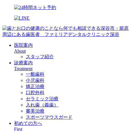
医院案内
About
スタッフ紹介
診療案内
Treatment
一般歯科
小児歯科
矯正治療
口腔外科
セラミック治療
入れ歯（義歯）
審美治療
スポーツマウスガード
初めての方へ
First