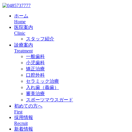
ホーム
Home
医院案内
Clinic
スタッフ紹介
診療案内
Treatment
一般歯科
小児歯科
矯正治療
口腔外科
セラミック治療
入れ歯（義歯）
審美治療
スポーツマウスガード
初めての方へ
First
採用情報
Recruit
新着情報